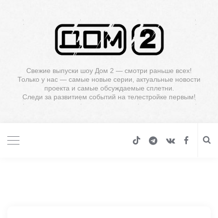
Свежие выпуски шоу Дом 2 — смотри раньше всех!
Только у нас — самые новые серии, актуальные новости
проекта и самые обсуждаемые сплетни.
Следи за развитием событий на телестройке первым!