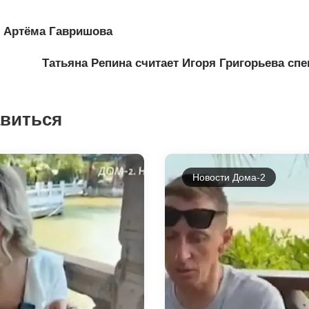
т Артёма Гавришова
Татьяна Репина считает Игоря Григорьева с
авиться
Новости Дома-2