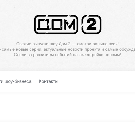
Свежие выпуски шоу Дом 2 — смотри раньше всех!
— самые новые серии, актуальные новости проекта и самые обсужд
Следи за развитием событий на телестройке первым!
ти шоу-бизнеса
Контакты