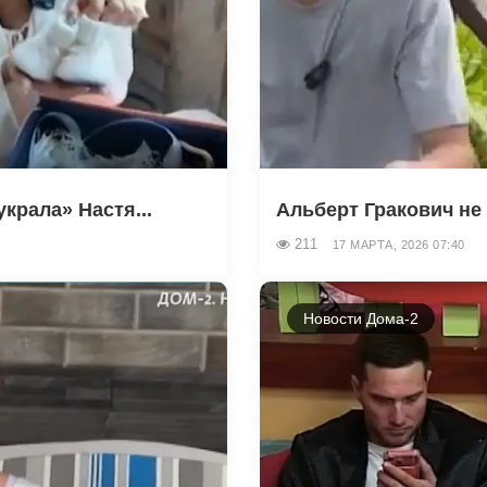
крала» Настя...
Альберт Гракович не 
211
17 МАРТА, 2026 07:40
Новости Дома-2