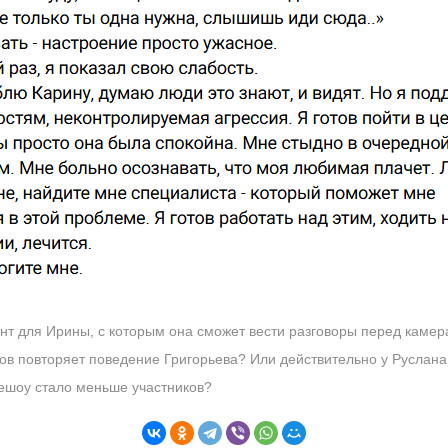
т для Ирины, с которым она сможет вести разговоры перед камерам
в повторяет поведение Григорьева? Или действительно у Руслана 
лешоу стало меньше участников?