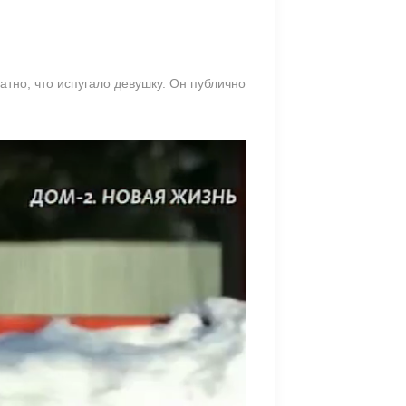
атно, что испугало девушку. Он публично