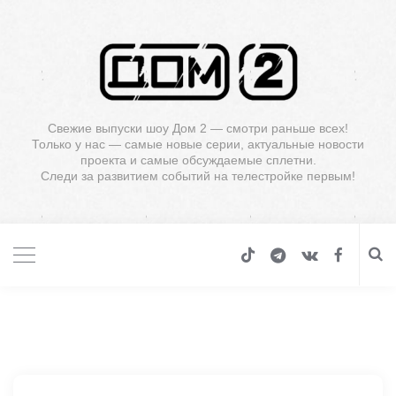
Свежие выпуски шоу Дом 2 — смотри раньше всех!
Только у нас — самые новые серии, актуальные новости
проекта и самые обсуждаемые сплетни.
Следи за развитием событий на телестройке первым!