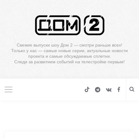
Свежие выпуски шоу Дом 2 — смотри раньше всех!
Только у нас — самые новые серии, актуальные новости
проекта и самые обсуждаемые сплетни.
Следи за развитием событий на телестройке первым!