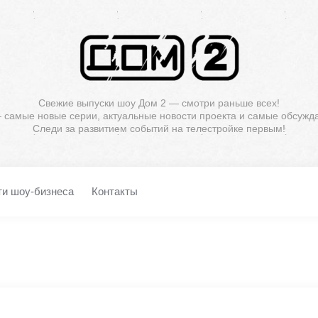
Свежие выпуски шоу Дом 2 — смотри раньше всех!
— самые новые серии, актуальные новости проекта и самые обсужд
Следи за развитием событий на телестройке первым!
ти шоу-бизнеса
Контакты