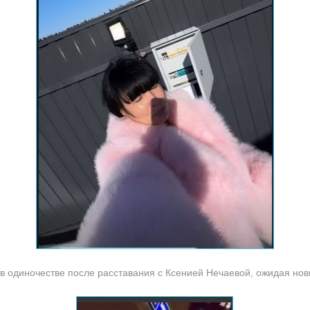
 в одиночестве после расставания с Ксенией Нечаевой, ожидая нов