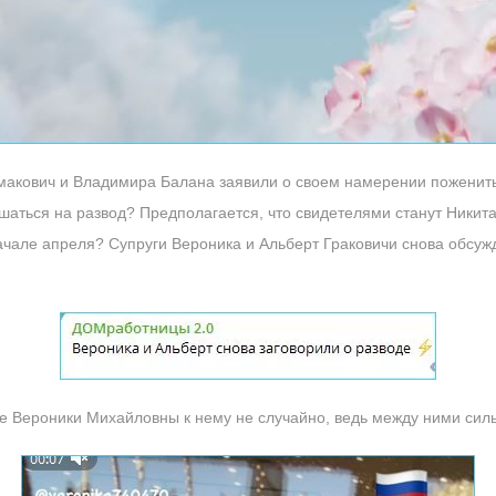
акович и Владимира Балана заявили о своем намерении поженитьс
ашаться на развод? Предполагается, что свидетелями станут Ники
ачале апреля? Супруги Вероника и Альберт Граковичи снова обсужд
е Вероники Михайловны к нему не случайно, ведь между ними силь