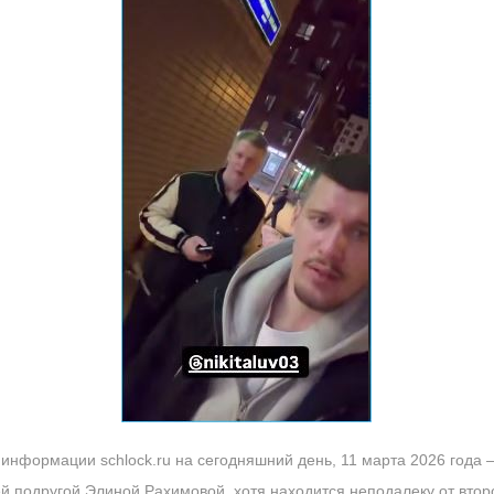
 информации schlock.ru на сегодняшний день, 11 марта 2026 года
ей подругой Элиной Рахимовой, хотя находится неподалеку от вто