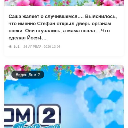
Саша жалеет о случившемся…. Выяснилось,
что именно Стефан открыл дверь органам
опеки. Они стучались, а мама спала… Что
сделал Йося⬇️…
161
26 АПРЕЛЯ, 2026 13:06
Видео Дом-2