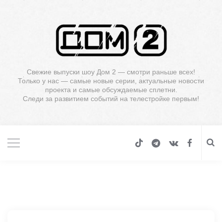
Свежие выпуски шоу Дом 2 — смотри раньше всех!
Только у нас — самые новые серии, актуальные новости
проекта и самые обсуждаемые сплетни.
Следи за развитием событий на телестройке первым!