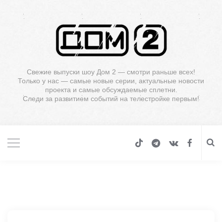
Свежие выпуски шоу Дом 2 — смотри раньше всех!
Только у нас — самые новые серии, актуальные новости
проекта и самые обсуждаемые сплетни.
Следи за развитием событий на телестройке первым!