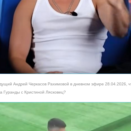
едущий Андрей Черкасов Рахимовой в дневном эфире 28.04.2026, чт
а Гуранды с Кристиной Лясковец?