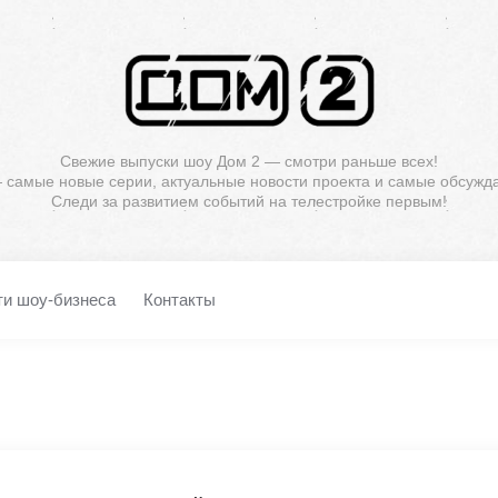
Свежие выпуски шоу Дом 2 — смотри раньше всех!
— самые новые серии, актуальные новости проекта и самые обсужд
Следи за развитием событий на телестройке первым!
ти шоу-бизнеса
Контакты