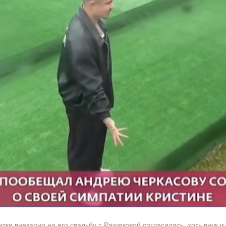
ки внезапно на его свадьбу с Рахимовой согласилась, хоть внук и 