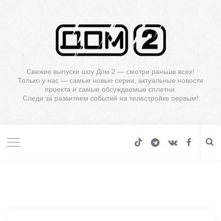
Свежие выпуски шоу Дом 2 — смотри раньше всех!
Только у нас — самые новые серии, актуальные новости
проекта и самые обсуждаемые сплетни.
Следи за развитием событий на телестройке первым!