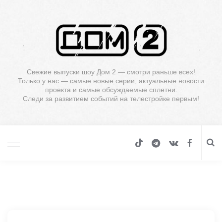
Свежие выпуски шоу Дом 2 — смотри раньше всех!
Только у нас — самые новые серии, актуальные новости
проекта и самые обсуждаемые сплетни.
Следи за развитием событий на телестройке первым!