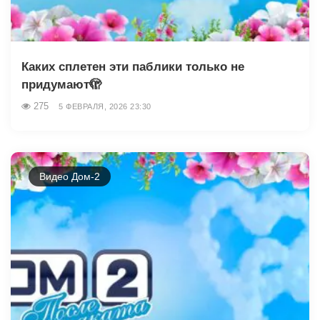
Каких сплетен эти паблики только не
придумают🫣
275
5 ФЕВРАЛЯ, 2026 23:30
Видео Дом-2