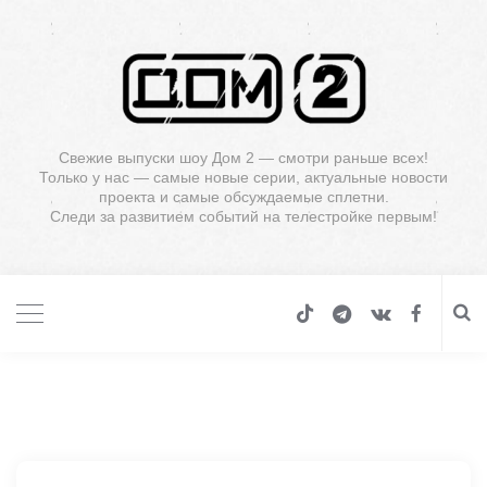
Свежие выпуски шоу Дом 2 — смотри раньше всех!
Только у нас — самые новые серии, актуальные новости
проекта и самые обсуждаемые сплетни.
Следи за развитием событий на телестройке первым!