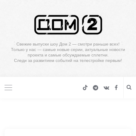
Свежие выпуски шоу Дом 2 — смотри раньше всех!
Только у нас — самые новые серии, актуальные новости
проекта и самые обсуждаемые сплетни.
Следи за развитием событий на телестройке первым!