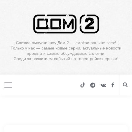
Свежие выпуски шоу Дом 2 — смотри раньше всех!
Только у нас — самые новые серии, актуальные новости
проекта и самые обсуждаемые сплетни.
Следи за развитием событий на телестройке первым!