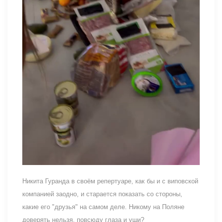
Никита Гуранда в своём репертуаре, как бы и с виповской
компанией заодно, и старается показать со стороны,
какие его "друзья" на самом деле. Никому на Поляне
доверять нельзя, повсюду глаза и уши?