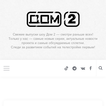
Свежие выпуски шоу Дом 2 — смотри раньше всех!
Только у нас — самые новые серии, актуальные новости
проекта и самые обсуждаемые сплетни.
Следи за развитием событий на телестройке первым!