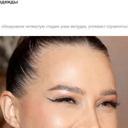
 одежды
 обнаружили четвертую стадию рака желудка, успевает справлять