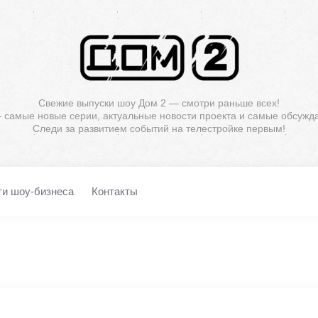
Свежие выпуски шоу Дом 2 — смотри раньше всех!
— самые новые серии, актуальные новости проекта и самые обсужд
Следи за развитием событий на телестройке первым!
ти шоу-бизнеса
Контакты