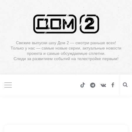
Свежие выпуски шоу Дом 2 — смотри раньше всех!
Только у нас — самые новые серии, актуальные новости
проекта и самые обсуждаемые сплетни.
Следи за развитием событий на телестройке первым!