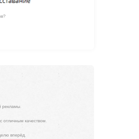
ыв?
й рекламы.
 с отличным качеством.
делю вперёд.