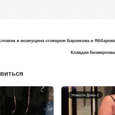
 словом и возмущена сговором Барзикова и Яббаров
Клавдия Безверхова
авиться
Новости Дома-2