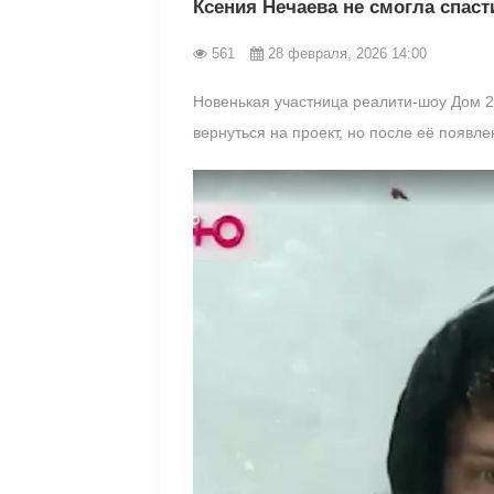
Ксения Нечаева не смогла спас
561
28 февраля, 2026 14:00
Новенькая участница реалити-шоу Дом 
вернуться на проект, но после её появл