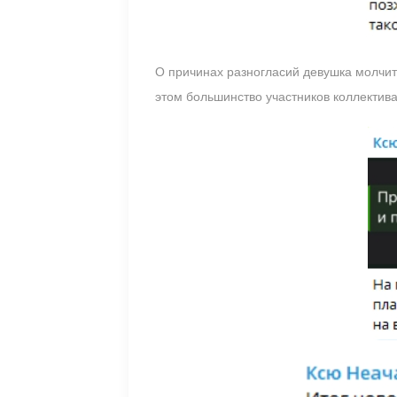
О причинах разногласий девушка молчит
этом большинство участников коллектива