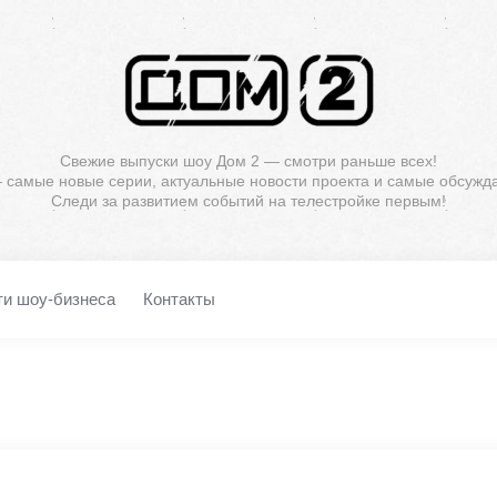
Свежие выпуски шоу Дом 2 — смотри раньше всех!
— самые новые серии, актуальные новости проекта и самые обсужд
Следи за развитием событий на телестройке первым!
ти шоу-бизнеса
Контакты