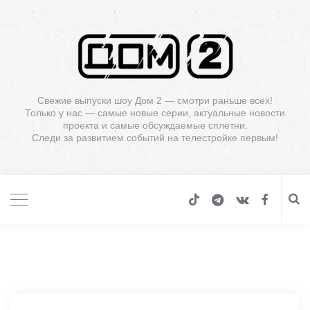
Свежие выпуски шоу Дом 2 — смотри раньше всех!
Только у нас — самые новые серии, актуальные новости
проекта и самые обсуждаемые сплетни.
Следи за развитием событий на телестройке первым!