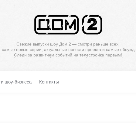
Свежие выпуски шоу Дом 2 — смотри раньше всех!
— самые новые серии, актуальные новости проекта и самые обсужд
Следи за развитием событий на телестройке первым!
ти шоу-бизнеса
Контакты