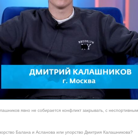
алашников явно не собирается конфликт закрывать, с неспортивн
итворство Балана и Асланова или упорство Дмитрия Калашникова?