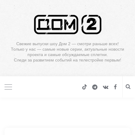
Свежие выпуски шоу Дом 2 — смотри раньше всех!
Только у нас — самые новые серии, актуальные новости
проекта и самые обсуждаемые сплетни.
Следи за развитием событий на телестройке первым!