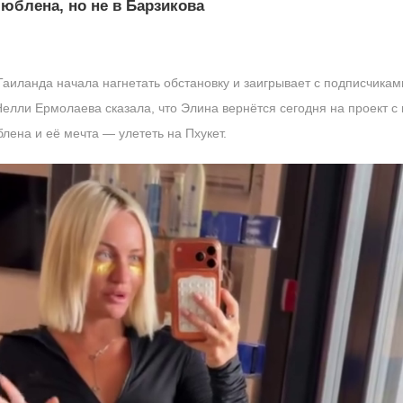
люблена, но не в Барзикова
аиланда начала нагнетать обстановку и заигрывает с подписчикам
елли Ермолаева сказала, что Элина вернётся сегодня на проект с 
блена и её мечта — улететь на Пхукет.