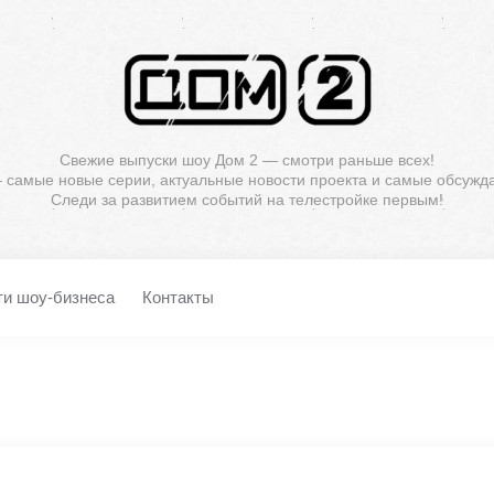
Свежие выпуски шоу Дом 2 — смотри раньше всех!
— самые новые серии, актуальные новости проекта и самые обсужд
Следи за развитием событий на телестройке первым!
ти шоу-бизнеса
Контакты