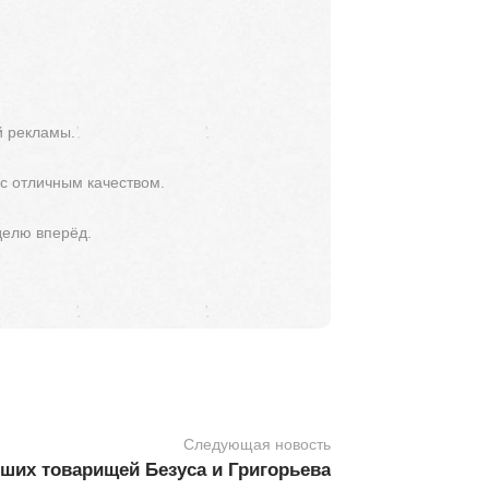
й рекламы.
 с отличным качеством.
делю вперёд.
Следующая новость
рших товарищей Безуса и Григорьева