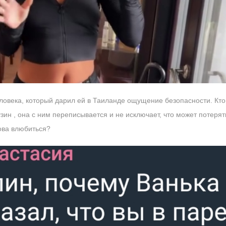
человека, который дарил ей в Таиланде ощущение безопасности. Кт
ин , она с ним переписывается и не исключает, что может потерять
това влюбиться?