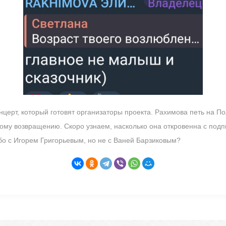
церт, который готовят организаторы проекта. Рахимова петь на По
ому возвращению. Скоро узнаем, насколько она откровенна с подп
бо с Игорем Григорьевым, но не с Ваней Барзиковым?