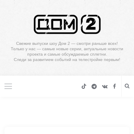
Свежие выпуски шоу Дом 2 — смотри раньше всех!
Только у нас — самые новые серии, актуальные новости
проекта и самые обсуждаемые сплетни.
Следи за развитием событий на телестройке первым!