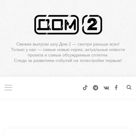
Свежие выпуски шоу Дом 2 — смотри раньше всех!
Только у нас — самые новые серии, актуальные новости
проекта и самые обсуждаемые сплетни.
Следи за развитием событий на телестройке первым!