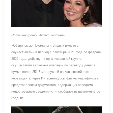
Источник фото: Яндекс картинки
«Обвиняемые Чекалины и Вишняк вместе с
соучастниками в период с сентября 2021 года по февраль
2022 года, действуя в организованной группе,
осуществили валютные операции по переводу денег в
сумме более 251,6 млн рублей на банковский счет
нерезидента через Интернет-курсы фитнес-марафонов с
представлением документов, содержащих заведомо
недостоверные сведения», — сообщает вышеупомянутое
издание.