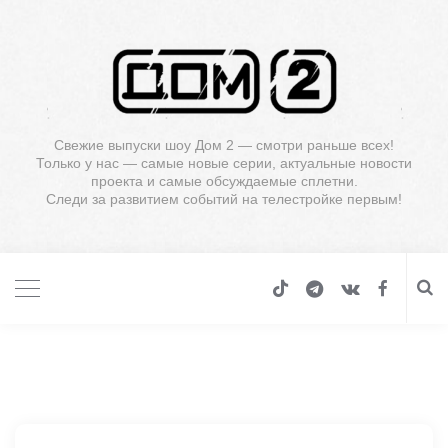
Свежие выпуски шоу Дом 2 — смотри раньше всех!
Только у нас — самые новые серии, актуальные новости
проекта и самые обсуждаемые сплетни.
Следи за развитием событий на телестройке первым!