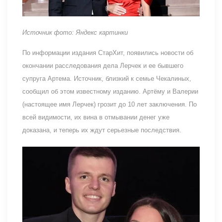
Источник фото: Яндекс картинки
По информации издания СтарХит, появились новости об
окончании расследования дела Лерчек и ее бывшего
супруга Артема. Источник, близкий к семье Чекалиных,
сообщил об этом известному изданию. Артёму и Валерии
(настоящее имя Лерчек) грозит до 10 лет заключения. По
всей видимости, их вина в отмывании денег уже
доказана, и теперь их ждут серьезные последствия.