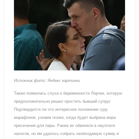
Источник фото: Яндекс картинки
Также появились слухи о беременности Лерчек, которую
предположительно решил простить бывший супруг.
Подтвердится ли это интересное положение гуру
марафонов, узнаем позже, когда будет выбрана мера
пресечения для пары. Ранее их обвиняли в неуплате
налогов, но им удалось собрать необходимую сумму и