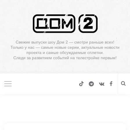
Свежие выпуски шоу Дом 2 — смотри раньше всех!
Только у нас — самые новые серии, актуальные новости
проекта и самые обсуждаемые сплетни.
Следи за развитием событий на телестройке первым!