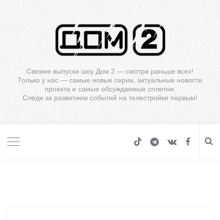
Свежие выпуски шоу Дом 2 — смотри раньше всех!
Только у нас — самые новые серии, актуальные новости
проекта и самые обсуждаемые сплетни.
Следи за развитием событий на телестройке первым!