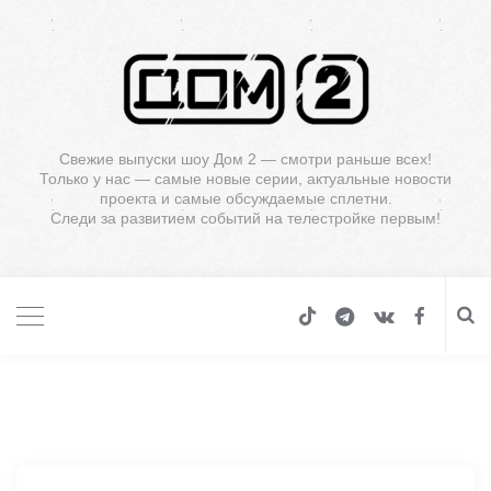
Свежие выпуски шоу Дом 2 — смотри раньше всех!
Только у нас — самые новые серии, актуальные новости
проекта и самые обсуждаемые сплетни.
Следи за развитием событий на телестройке первым!