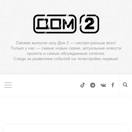
Свежие выпуски шоу Дом 2 — смотри раньше всех!
Только у нас — самые новые серии, актуальные новости
проекта и самые обсуждаемые сплетни.
Следи за развитием событий на телестройке первым!