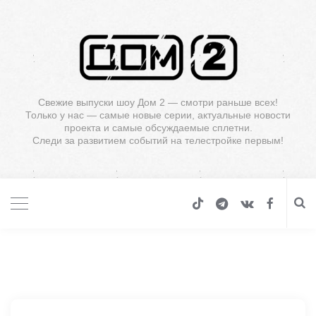
Свежие выпуски шоу Дом 2 — смотри раньше всех!
Только у нас — самые новые серии, актуальные новости
проекта и самые обсуждаемые сплетни.
Следи за развитием событий на телестройке первым!