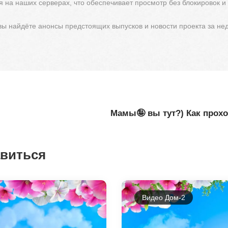
 на наших серверах, что обеспечивает просмотр без блокировок и
 вы найдёте анонсы предстоящих выпусков и новости проекта за не
Мамы🤪 вы тут?) Как прохо
авиться
Видео Дом-2