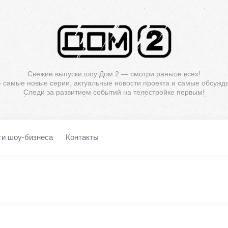
Свежие выпуски шоу Дом 2 — смотри раньше всех!
— самые новые серии, актуальные новости проекта и самые обсужд
Следи за развитием событий на телестройке первым!
ти шоу-бизнеса
Контакты