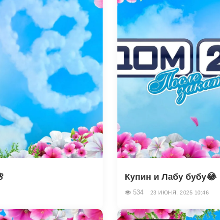

Купин и Лабу бубу😂
534
23 ИЮНЯ, 2025 10:46