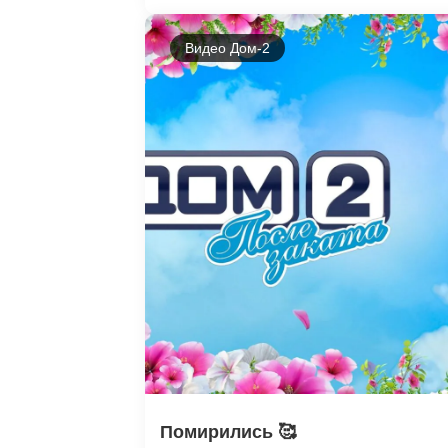
Видео Дом-2
Помирились 🥰