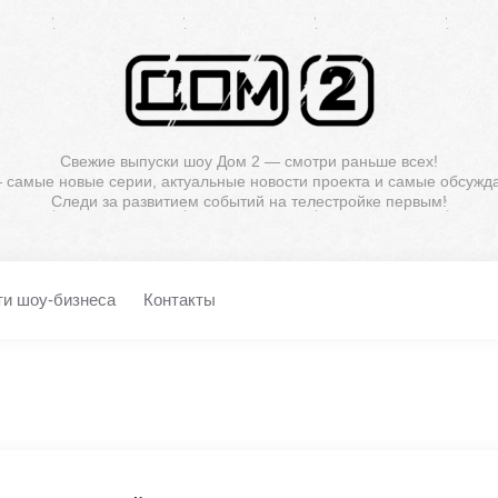
Свежие выпуски шоу Дом 2 — смотри раньше всех!
— самые новые серии, актуальные новости проекта и самые обсужд
Следи за развитием событий на телестройке первым!
ти шоу-бизнеса
Контакты