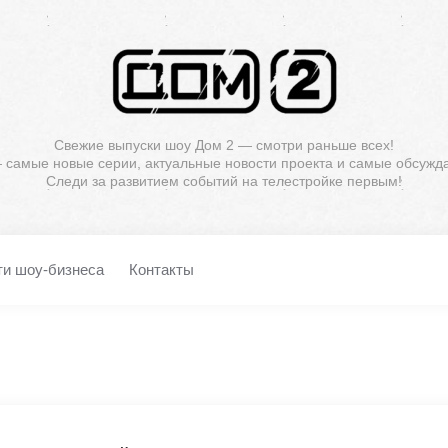
Свежие выпуски шоу Дом 2 — смотри раньше всех!
— самые новые серии, актуальные новости проекта и самые обсужд
Следи за развитием событий на телестройке первым!
ти шоу-бизнеса
Контакты