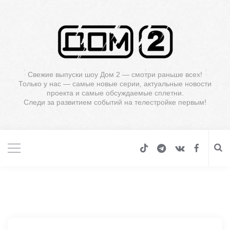
Свежие выпуски шоу Дом 2 — смотри раньше всех!
Только у нас — самые новые серии, актуальные новости
проекта и самые обсуждаемые сплетни.
Следи за развитием событий на телестройке первым!