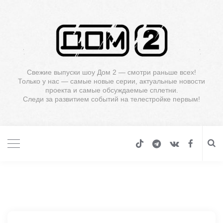
Свежие выпуски шоу Дом 2 — смотри раньше всех!
Только у нас — самые новые серии, актуальные новости
проекта и самые обсуждаемые сплетни.
Следи за развитием событий на телестройке первым!