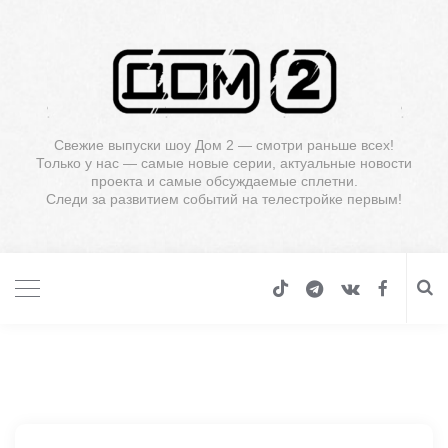
Свежие выпуски шоу Дом 2 — смотри раньше всех!
Только у нас — самые новые серии, актуальные новости
проекта и самые обсуждаемые сплетни.
Следи за развитием событий на телестройке первым!