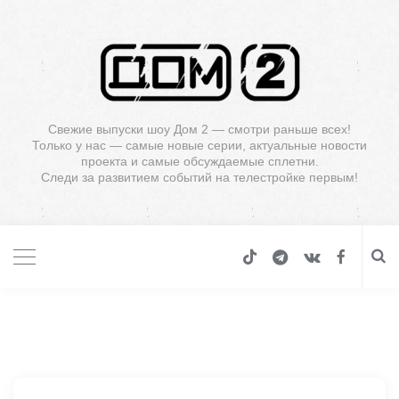
Свежие выпуски шоу Дом 2 — смотри раньше всех!
Только у нас — самые новые серии, актуальные новости
проекта и самые обсуждаемые сплетни.
Следи за развитием событий на телестройке первым!