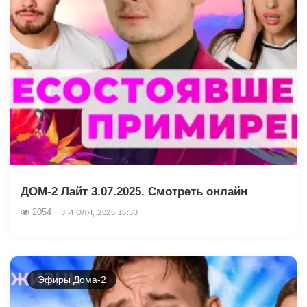
ДОМ-2 Лайт 3.07.2025. Смотреть онлайн
2054
3 ИЮЛЯ, 2025 15:33
Эфиры Дома-2