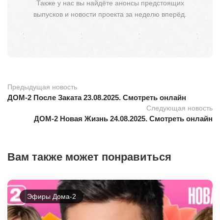
Также у нас вы найдёте анонсы предстоящих
выпусков и новости проекта за неделю вперёд.
Предыдущая новость
ДОМ-2 После Заката 23.08.2025. Смотреть онлайн
Следующая новость
ДОМ-2 Новая Жизнь 24.08.2025. Смотреть онлайн
Вам также может понравиться
Эфиры Дома-2