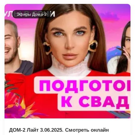
Эфиры Дома-2
ДОМ-2 Лайт 3.06.2025. Смотреть онлайн