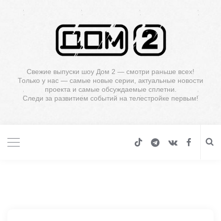
Свежие выпуски шоу Дом 2 — смотри раньше всех!
Только у нас — самые новые серии, актуальные новости
проекта и самые обсуждаемые сплетни.
Следи за развитием событий на телестройке первым!