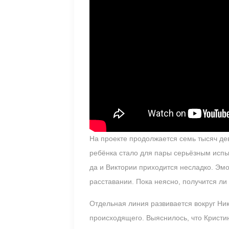
На проекте продолжается семь тысяч де
ребёнка стало для пары серьёзным испыт
да и Виктории приходится несладко. Эмо
расставании. Пока неясно, получится ли
Отдельная линия развивается вокруг Ни
происходящего. Выяснилось, что Кристи