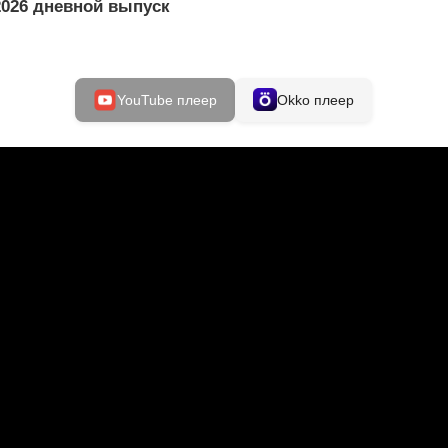
2026 дневной выпуск
YouTube плеер
Okko плеер