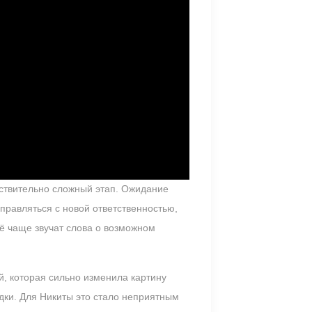
йствительно сложный этап. Ожидание
правляться с новой ответственностью,
сё чаще звучат слова о возможном
, которая сильно изменила картину
ки. Для Никиты это стало неприятным