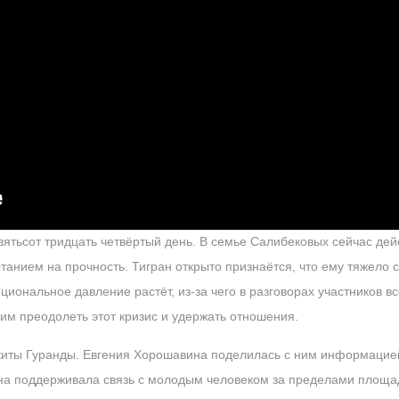
вятьсот тридцать четвёртый день. В семье Салибековых сейчас де
анием на прочность. Тигран открыто признаётся, что ему тяжело с
циональное давление растёт, из-за чего в разговорах участников в
 им преодолеть этот кризис и удержать отношения.
киты Гуранды. Евгения Хорошавина поделилась с ним информацией
на поддерживала связь с молодым человеком за пределами площад