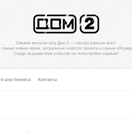
Свежие выпуски шоу Дом 2 — смотри раньше всех!
— самые новые серии, актуальные новости проекта и самые обсужд
Следи за развитием событий на телестройке первым!
ти шоу-бизнеса
Контакты