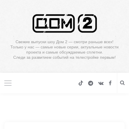
Свежие выпуски шоу Дом 2 — смотри раньше всех!
Только у нас — самые новые серии, актуальные новости
проекта и самые обсуждаемые сплетни.
Следи за развитием событий на телестройке первым!