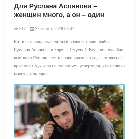
Для Руслана Асланова –
женщин много, а он – один
317
27 марта, 2026 03:41
Вот и закончилась полным фиаско история любви
Руслана Асланова и Карины Тетуевой. Ведь не случайно
выставил Руслан пост в социальных сетях, в котором он
призывает мужиков не сдаваться, утверждая, что женщин
много – а он один.