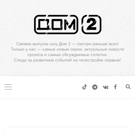
Свежие выпуски шоу Дом 2 — смотри раньше всех!
Только у нас — самые новые серии, актуальные новости
проекта и самые обсуждаемые сплетни.
Следи за развитием событий на телестройке первым!