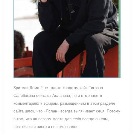
Зрители Дома 2 не только «подстилкой» Тиграна
Салибекова считают Асланова, но и отмечают в
комментариях к эфирам, размещенным в этом разделе
сайта шлок, что «Яслан» всегда выпячивает себя. Потому
в том, что на первом месте для себя всегда он сам,
практически никто и не сомневался.