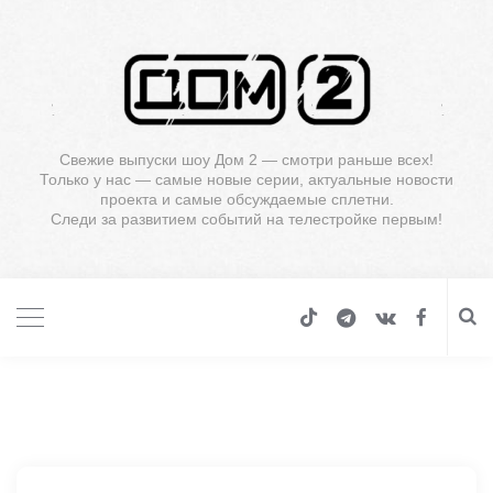
Свежие выпуски шоу Дом 2 — смотри раньше всех!
Только у нас — самые новые серии, актуальные новости
проекта и самые обсуждаемые сплетни.
Следи за развитием событий на телестройке первым!