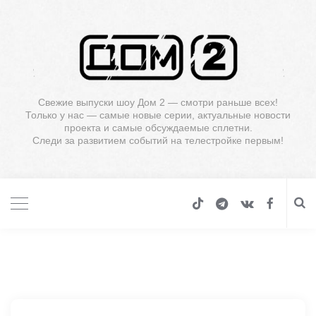
Свежие выпуски шоу Дом 2 — смотри раньше всех!
Только у нас — самые новые серии, актуальные новости
проекта и самые обсуждаемые сплетни.
Следи за развитием событий на телестройке первым!