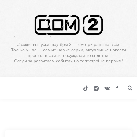
Свежие выпуски шоу Дом 2 — смотри раньше всех!
Только у нас — самые новые серии, актуальные новости
проекта и самые обсуждаемые сплетни.
Следи за развитием событий на телестройке первым!