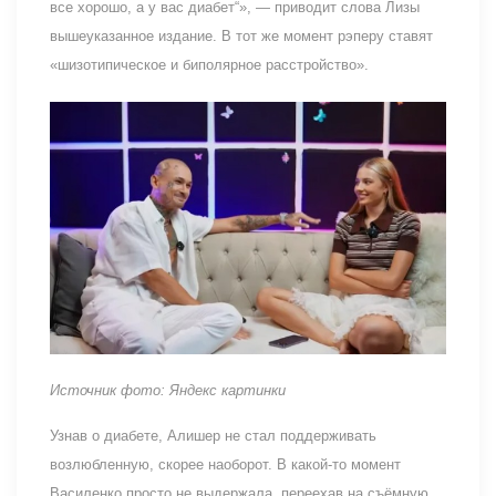
все хорошо, а у вас диабет“», — приводит слова Лизы
вышеуказанное издание. В тот же момент рэперу ставят
«шизотипическое и биполярное расстройство».
Источник фото: Яндекс картинки
Узнав о диабете, Алишер не стал поддерживать
возлюбленную, скорее наоборот. В какой-то момент
Василенко просто не выдержала, переехав на съёмную