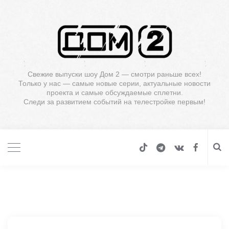
Свежие выпуски шоу Дом 2 — смотри раньше всех!
Только у нас — самые новые серии, актуальные новости
проекта и самые обсуждаемые сплетни.
Следи за развитием событий на телестройке первым!