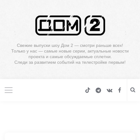
Свежие выпуски шоу Дом 2 — смотри раньше всех!
Только у нас — самые новые серии, актуальные новости
проекта и самые обсуждаемые сплетни.
Следи за развитием событий на телестройке первым!