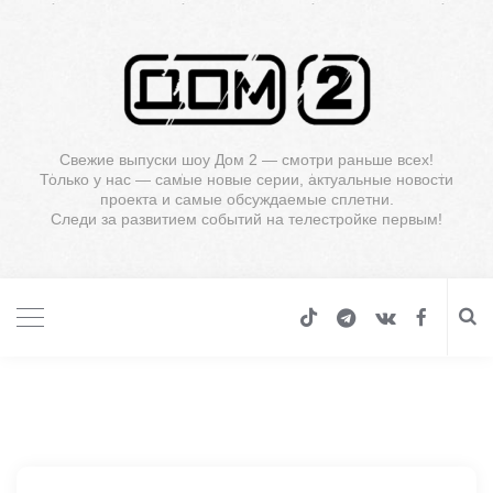
Свежие выпуски шоу Дом 2 — смотри раньше всех!
Только у нас — самые новые серии, актуальные новости
проекта и самые обсуждаемые сплетни.
Следи за развитием событий на телестройке первым!