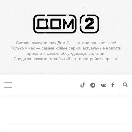
Свежие выпуски шоу Дом 2 — смотри раньше всех!
Только у нас — самые новые серии, актуальные новости
проекта и самые обсуждаемые сплетни.
Следи за развитием событий на телестройке первым!