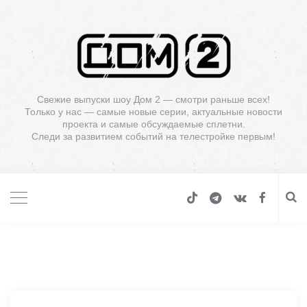
Свежие выпуски шоу Дом 2 — смотри раньше всех!
Только у нас — самые новые серии, актуальные новости
проекта и самые обсуждаемые сплетни.
Следи за развитием событий на телестройке первым!