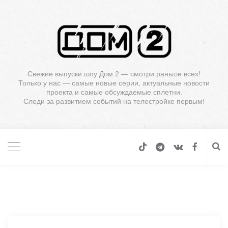
Свежие выпуски шоу Дом 2 — смотри раньше всех!
Только у нас — самые новые серии, актуальные новости
проекта и самые обсуждаемые сплетни.
Следи за развитием событий на телестройке первым!